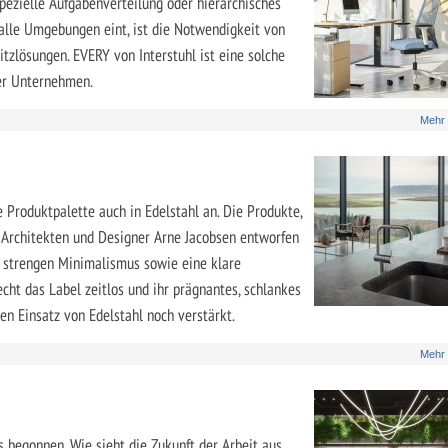
pezielle Aufgabenverteilung oder hierarchisches
alle Umgebungen eint, ist die Notwendigkeit von
tzlösungen. EVERY von Interstuhl ist eine solche
ver Unternehmen.
Mehr
 Produktpalette auch in Edelstahl an. Die Produkte,
 Architekten und Designer Arne Jacobsen entworfen
n strengen Minimalismus sowie eine klare
cht das Label zeitlos und ihr prägnantes, schlankes
en Einsatz von Edelstahl noch verstärkt.
Mehr
s begonnen. Wie sieht die Zukunft der Arbeit aus