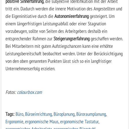
positive Sinnerfahrung
, die subjektive Identifikation mit der Arbeit
tritt ein. Dadurch werden die innere Motivation des Angestellten und
die Eigeninitiative durch die
Autonomieerfahrung
gesteigert. Um
einem längerfristigen Leistungsabfall oder einer Stagnation
vorzubeugen, sollte von Seiten des Arbeitgebers deshalb ein
entsprechender Rahmen zur
Steigerungserfahrung
geschaffen werden.
Bei Mitarbeitern mit guten Aufstiegschancen kann eine erhöhte
Leistungsbereitschaft beobachtet werden. Unter der Berücksichtigung
von den oben genannten Punkten lässt sich so ein langfristiger
Unternehmenserfolg erzielen.
Fotos:
colourbox.com
Tags:
Büro
,
Büroeinrichtung
,
Büroplanung
,
Büroraumplanung
,
Ergonomie
,
ergonomische Maus
,
ergonomische Tastatur
,
ergonomischer Arbeitsplatz
,
ergonomischer Bürostuhl
,