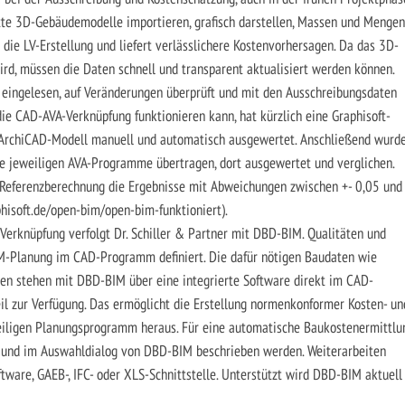
tte 3D-Gebäudemodelle importieren, grafisch darstellen, Massen und Mengen
t die LV-Erstellung und liefert verlässlichere Kostenvorhersagen. Da das 3D-
ird, müssen die Daten schnell und transparent aktualisiert werden können.
 eingelesen, auf Veränderungen überprüft und mit den Ausschreibungsdaten
ie CAD-AVA-Verknüpfung funktionieren kann, hat kürzlich eine ­Graphisoft-
 ArchiCAD-Modell manuell und automatisch ausgewertet. Anschließend wurd
die jeweiligen AVA-Programme übertragen, dort ausgewertet und verglichen.
Referenzberechnung die Ergebnisse mit Abweichungen zwischen +- 0,05 und 
hisoft.de/open-bim/open-bim-funktioniert).
Verknüpfung verfolgt Dr. Schiller & Partner mit DBD-BIM. Qualitäten und
M-Planung im CAD-Programm definiert. Die dafür nötigen Baudaten wie
ien stehen mit DBD-BIM über eine integrierte Software direkt im CAD-
 zur Verfügung. Das ermöglicht die Erstellung normenkonformer Kosten- un
eiligen Planungsprogramm heraus. Für eine automatische Baukostenermittlu
t und im Auswahldialog von DBD-BIM beschrieben werden. Weiterarbeiten
tware, GAEB-, IFC- oder XLS-Schnittstelle. Unterstützt wird DBD-BIM aktuell