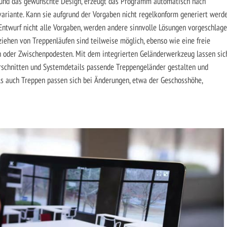
 und das gewünschte Design, erzeugt das Programm automatisch nach
riante. Kann sie aufgrund der Vorgaben nicht regelkonform generiert werde
 Entwurf nicht alle Vorgaben, werden andere sinnvolle Lösungen vorgeschlage
iehen von Treppenläufen sind teilweise möglich, ebenso wie eine freie
en oder Zwischenpodesten. Mit dem integrierten Geländerwerkzeug lassen sic
rschnitten und Systemdetails passende Treppengeländer gestalten und
als auch Treppen passen sich bei Änderungen, etwa der Geschosshöhe,