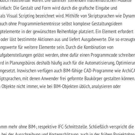
nfach: Die Gestalt und Form wird durch die grafische Eingabe und
als Visual Scripting bezeichnet wird. Mithilfe von Skriptsprachen wie Dynam
auch ohne Programmierkenntnisse selbst komplexe Gestaltungsideen
telemente in der gewünschten Reihenfolge platziert. Ein Element erfordert
 oder löst bestimmte Aktionen aus und liefert Ausgabewerte. Die so erzeugt
ngswerte für weitere Elemente sein. Durch die Kombination von
ufgabenstellungen gelöst werden, ohne dafür einen Programmcode schreibe
rd in Planungsbüros deshalb häufig auch für die Automatisierung, Optimieru
ingesetzt. Inzwischen verfügen auch BIM-fähige CAD-Programme wie ArchiC
riptsprachen, mit denen Anwender frei geformte Baukörper gestalten können.
n Objekte nicht immer, wie bei BIM-Objekten üblich, analysieren oder
mm mehr ohne BIM-, respektive IFC-Schnittstelle. Schließlich verspricht die
bei der Ausschreibung und Kostenschätzung, auch in der frühen Projektphas