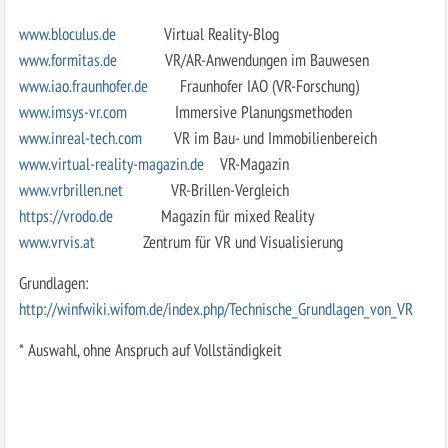
www.bloculus.de
Virtual Reality-Blog
www.formitas.de
VR/AR-Anwendungen im Bauwesen
www.iao.fraunhofer.de
Fraunhofer IAO (VR-Forschung)
www.imsys-vr.com
Immersive Planungsmethoden
www.inreal-tech.com
VR im Bau- und Immobilienbereich
www.virtual-reality-magazin.de
VR-Magazin
www.vrbrillen.net
VR-Brillen-Vergleich
https://vrodo.de
Magazin für mixed Reality
www.vrvis.at
Zentrum für VR und Visualisierung
Grundlagen:
http://winfwiki.wifom.de/index.php/Technische_Grundlagen_von_VR
* Auswahl, ohne Anspruch auf Vollständigkeit