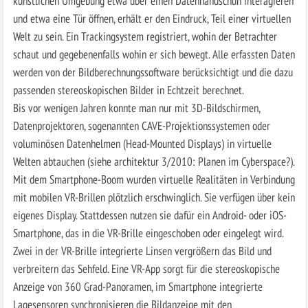
künstlichen Umgebung etwa über einen Datenhandschuh interagieren
und etwa eine Tür öffnen, erhält er den Eindruck, Teil einer virtuellen
Welt zu sein. Ein Trackingsystem registriert, wohin der Betrachter
schaut und gegebenenfalls wohin er sich bewegt. Alle erfassten Daten
werden von der Bildberechnungssoftware berücksichtigt und die dazu
passenden stereoskopischen Bilder in Echtzeit berechnet.
Bis vor wenigen Jahren konnte man nur mit 3D-Bildschirmen,
Datenprojektoren, sogenannten CAVE-Projektionssystemen oder
voluminösen Datenhelmen (Head-Mounted Displays) in virtuelle
Welten abtauchen (siehe architektur 3/2010: Planen im Cyberspace?).
Mit dem Smartphone-Boom wurden virtuelle Realitäten in Verbindung
mit mobilen VR-Brillen plötzlich erschwinglich. Sie verfügen über kein
eigenes Display. Stattdessen nutzen sie dafür ein Android- oder iOS-
Smartphone, das in die VR-Brille eingeschoben oder eingelegt wird.
Zwei in der VR-Brille integrierte Linsen vergrößern das Bild und
verbreitern das Sehfeld. Eine VR-App sorgt für die stereoskopische
Anzeige von 360 Grad-Panoramen, im Smartphone integrierte
Lagesensoren synchronisieren die Bildanzeige mit den