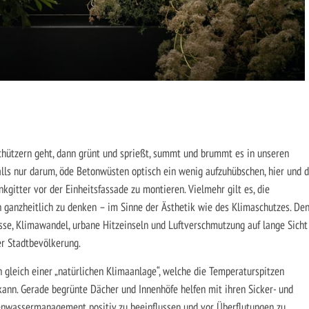
hützern geht, dann grünt und sprießt, summt und brummt es in unseren
lls nur darum, öde Betonwüsten optisch ein wenig aufzuhübschen, hier und 
gitter vor der Einheitsfassade zu montieren. Vielmehr gilt es, die
ganzheitlich zu denken – im Sinne der Ästhetik wie des Klimaschutzes. De
se, Klimawandel, urbane Hitzeinseln und Luftverschmutzung auf lange Sicht
er Stadtbevölkerung.
 gleich einer „natürlichen Klimaanlage“, welche die Temperaturspitzen
 kann. Gerade begrünte Dächer und Innenhöfe helfen mit ihren Sicker- und
enwassermanagement positiv zu beeinflussen und vor Überflutungen zu