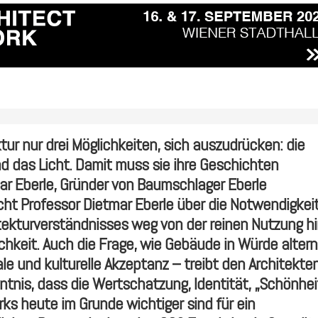
tur nur drei M
ö
glichkeiten, sich auszudr
ü
cken: die
nd das Licht. Damit muss sie ihre Geschichten
ar Eberle, Gr
ü
nder von Baumschlager Eberle
icht Professor Dietmar Eberle
ü
ber
die Notwendigkei
tekturverständnisses weg von der reinen Nutzung hi
ichkeit. Auch die Frage, wie Geb
ä
ude in W
ü
rde altern
ale und kulturelle Akzeptanz – treibt den Architekte
ntnis, dass die Wertschatzung, Identit
ä
t, „Sch
ö
nhei
rks heute im Grunde wichtiger sind f
ü
r ein