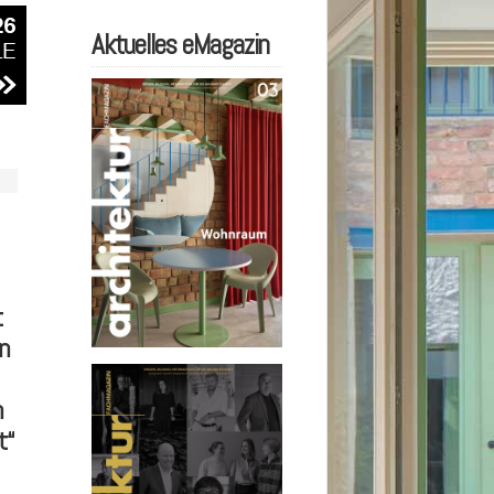
Aktuelles eMagazin
t
n
n
t“