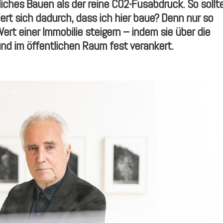
iches Bauen als der reine CO
2
-Fusabdruck. So sollt
ert sich dadurch, dass ich hier baue? Denn nur so
 Wert einer Immobilie steigern – indem sie
ü
ber die
und im
ö
ffentlichen Raum fest verankert.