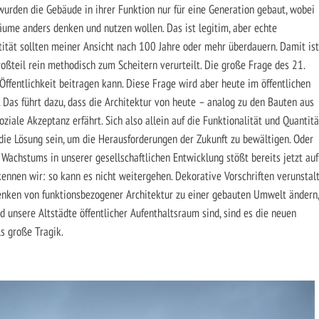
wurden die Gebäude in ihrer Funktion nur für eine Generation gebaut, wobei
ume anders denken und nutzen wollen. Das ist legitim, aber echte
tität sollten meiner Ansicht nach 100 Jahre oder mehr überdauern. Damit ist
oßteil rein methodisch zum Scheitern verurteilt. Die große Frage des 21.
Öffentlichkeit beitragen kann. Diese Frage wird aber heute im öffentlichen
. Das führt dazu, dass die Architektur von heute – analog zu den Bauten aus
ziale Akzeptanz erfährt. Sich also allein auf die Funktionalität und Quantitä
 die Lösung sein, um die Herausforderungen der Zukunft zu bewältigen. Oder
 Wachstums in unserer gesellschaftlichen Entwicklung stößt bereits jetzt auf
kennen wir: so kann es nicht weitergehen. Dekorative Vorschriften verunstal
enken von funktionsbezogener Architektur zu einer gebauten Umwelt ändern,
d unsere Altstädte öffentlicher Aufenthaltsraum sind, sind es die neuen
ls große Tragik.