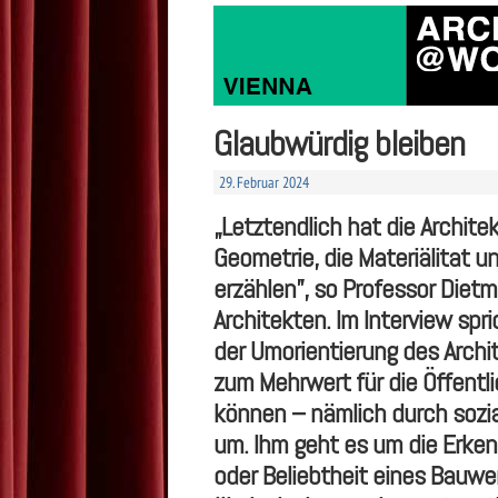
Glaubwürdig bleiben
29. Februar 2024
„
Letztendlich hat die Architek
Geometrie, die Materiälitat u
erz
ä
hlen”, so Professor Dietm
Architekten. Im Interview spr
der Umorientierung des Archi
zum Mehrwert f
ü
r die
Ö
ffentl
k
ö
nnen – n
ä
mlich durch sozi
um. Ihm geht es um die Erken
oder Beliebtheit eines Bauwe