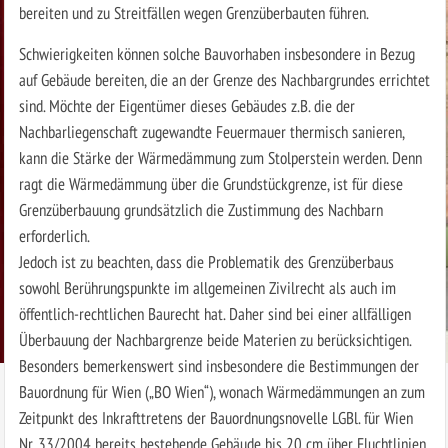
bereiten und zu Streitfällen wegen Grenzüberbauten führen.
Schwierigkeiten können solche Bauvorhaben insbesondere in Bezug
auf Gebäude bereiten, die an der Grenze des Nachbargrundes errichtet
sind. Möchte der Eigentümer dieses Gebäudes z.B. die der
Nachbarliegenschaft zugewandte Feuermauer thermisch sanieren,
kann die Stärke der Wärmedämmung zum Stolperstein werden. Denn
ragt die Wärmedämmung über die Grundstückgrenze, ist für diese
Grenz­überbauung grundsätzlich die Zustimmung des Nachbarn
erforderlich.
Jedoch ist zu beachten, dass die Problematik des Grenzüberbaus
sowohl Berührungspunkte im allgemeinen Zivilrecht als auch im
öffentlich-rechtlichen Baurecht hat. Daher sind bei einer allfälligen
Überbauung der Nachbargrenze beide Materien zu berücksichtigen.
Besonders bemerkenswert sind insbesondere die Bestimmungen der
Bauordnung für Wien („BO Wien“), wonach Wärmedämmungen an zum
Zeitpunkt des Inkrafttretens der Bauordnungsnovelle LGBl. für Wien
Nr. 33/2004 bereits bestehende Gebäude bis 20 cm über Fluchtlinien