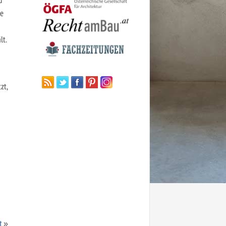
ße
lt.
zt,
t
»