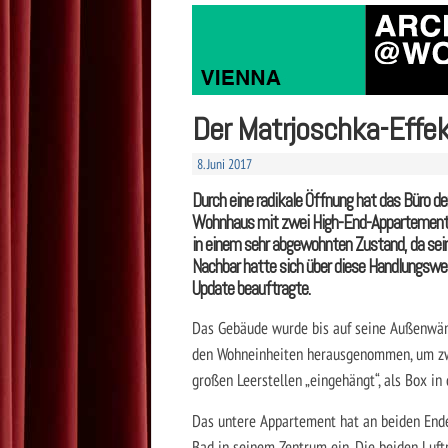
Der Matrjoschka-Effek
8. Juni 2017
Durch eine radikale Öffnung hat das Büro d
Wohnhaus mit zwei High-End-Appartements
in einem sehr abgewohnten Zustand, da seine
Nachbar hatte sich über diese Handlungswei
Update beauftragte.
Das Gebäude wurde bis auf seine Außenwän
den Wohneinheiten herausgenommen, um zwe
großen Leerstellen „eingehängt“, als Box i
Das untere Appartement hat an beiden Ende
Bad in seinem Zentrum ein. Die beiden Luf