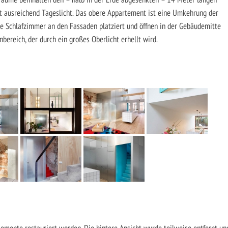
t ausreichend Tageslicht. Das obere Appartement ist eine Umkehrung der
ie Schlafzimmer an den Fassaden platziert und öffnen in der Gebäudemitte
ereich, der durch ein großes Oberlicht erhellt wird.
lemente restauriert worden. Die hintere Ansicht wurde teilweise entfernt un