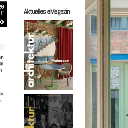
Aktuelles eMagazin
in
ar
n
in
n