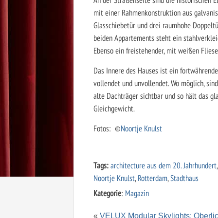
mit einer Rahmenkonstruktion aus galvanisi
Glasschiebetür und drei raumhohe Doppeltür
beiden Appartements steht ein stahlverklei
Ebenso ein freistehender, mit weißen Fliese
Das Innere des Hauses ist ein fortwährender
vollendet und unvollendet. Wo möglich, sind
alte Dachträger sichtbar und so hält das g
Gleichgewicht.
Fotos: ©
Noortje Knulst
Tags:
architecture aus dem 20. Jahrhundert
Noortje Knulst
,
Rotterdam
,
Stadthaus
Kategorie
:
Magazin
«
VELUX Modular Skylights: Oberli