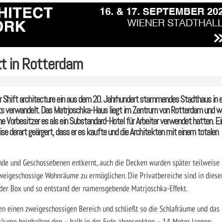
t in Rotterdam
er Shift architecture ein aus dem 20. Jahrhundert stammendes Stadthaus in e
 verwandelt. Das Matrjoschka-Haus liegt im Zentrum von Rotterdam und w
 Vorbesitzer es als ein Sub­standard-Hotel für Arbeiter verwendet hatten. Ei
se derart geärgert, dass er es kaufte und die Architekten mit einem totalen
de und Geschossebenen entkernt, auch die Decken wurden später teilweise 
igeschossige Wohnräume zu ermöglichen. Die Privatbereiche sind in diese
n der Box und so entstand der namensgebende Matrjoschka-Effekt.
n einen zweigeschossigen Bereich und schließt so die Schlafräume und das
träume beinhalten den – halb in der Erde abgesenkten – 14 Meter langen