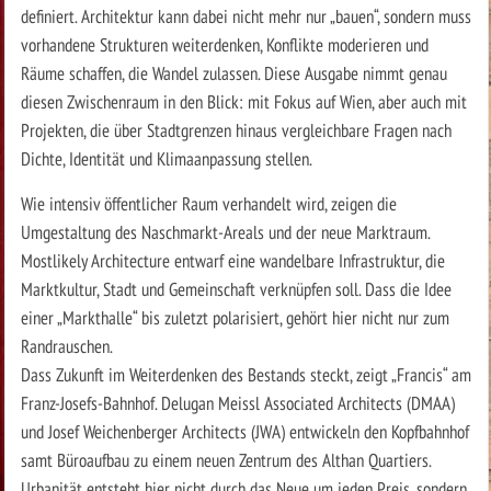
definiert. Architektur kann dabei nicht mehr nur „bauen“, sondern muss
vorhandene Strukturen weiterdenken, Konflikte moderieren und
Räume schaffen, die Wandel zulassen. Diese Ausgabe nimmt genau
diesen Zwischenraum in den Blick: mit Fokus auf Wien, aber auch mit
Projekten, die über Stadtgrenzen hinaus vergleichbare Fragen nach
Dichte, Identität und Klimaanpassung stellen.
Wie intensiv öffentlicher Raum verhandelt wird, zeigen die
Umgestaltung des Naschmarkt-Areals und der neue Marktraum.
Mostlikely Architecture entwarf eine wandelbare Infrastruktur, die
Marktkultur, Stadt und Gemeinschaft verknüpfen soll. Dass die Idee
einer „Markthalle“ bis zuletzt polarisiert, gehört hier nicht nur zum
Randrauschen.
Dass Zukunft im Weiterdenken des Bestands steckt, zeigt „Francis“ am
Franz-Josefs-Bahnhof. Delugan Meissl Associated Architects (DMAA)
und Josef Weichenberger Architects (JWA) entwickeln den Kopfbahnhof
samt Büroaufbau zu einem neuen Zentrum des Althan Quartiers.
Urbanität entsteht hier nicht durch das Neue um jeden Preis, sondern