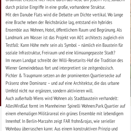
durch präzise Eingriffe in eine große, vorhandene Struktur.
Mit den Danube Flats wird die Debatte um Dichte vertikal. Wo lange
eine Brache neben der Reichsbrücke lag, entstand ein hybrides
Ensemble aus Wohnen, Hotel, öffentlichem Raum und Begrünung. Als
Landmark am Wasser ist das Projekt von A01 architects zugleich ein
Testfall: Kann Höhe mehr sein als Symbol – nämlich ein Baustein für
soziale Infrastruktur, Freiraum und eine klimaangepasste Stadt?
Im neuen Landgut schreibt der Willi-Resetarits-Hof die Tradition des
Wiener Gemeindebaus fort und interpretiert sie zeitgenössisch.
Pichler & Traupmann setzen an der prominenten Quartiersecke auf
Präsenz ohne Dominanz – und auf eine Architektur, die das urbane
Umfeld nicht nur ergänzen, sondern aktivieren will.
Auch außerhalb Wiens wird Wohnen als Stadtbaustein verhandelt:
AllesWirdGut formt im Mannheimer Spinelli Wohnen.Park.Quartier auf
einem ehemaligen Militärareal ein grünes Ensemble mit lebendigem
Innenhof. In Berlin-Marzahn zeigt FAR frohn&rojas, wie serieller
Wohnbau überraschen kann: Aus einem konstruktiven Prinzip und