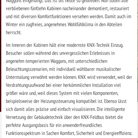
Waggons eingehängt. Das ist bis heute so geblieben. Nun sollen alle
verbliebenen fünfzehn Kabinen nacheinander demontiert, restauriert
und mit diversen Komfortfunktionen versehen werden. Damit auch im
Winter ein zugfreies, angenehmes Wohlfühlklima in den Abteilen
herrscht.
Im Inneren der Kabinen hält eine modernste KNX-Technik Einzug.
Besucher sollen während des unvergesslichen Erlebnisses in
angenehm temperierten Waggons, mit unterschiedlichen
Beleuchtungsszenarien, mit individuell wählbarer musikalischer
Untermalung verwöhnt werden können. KNX wird verwendet, weil der
Verdrahtungsaufwand bei einer herkömmlichen Installation viel
größer wäre und, weil dieses System mit vielen Komponenten,
beispielsweise der Heizungssteuerung kompatibel ist. Ebenso lässt
sich damit alles präzise und einfach visualisieren. Die intelligente
Vernetzung der Gebäudetechnik über den KNX-Feldbus bietet die
perfekte Ausgangsbasis für ein anwenderfreundliches
Funktionsspektrum in Sachen Komfort, Sicherheit und Energieeffizienz.