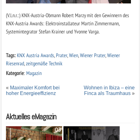
(V.l.n.r.:) KNX-Austria-Obmann Robert Marzy mit den Gewinnern des
KNX-Austria Awards: Elektroinstallateur Martin Zimmermann,
Systemintegrator Stefan Krainer und Yvonne Varga.
Tags:
KNX Austria Awards
,
Prater
,
Wien
,
Wiener Prater
,
Wiener
Riesenrad
,
zeitgemäße Technik
Kategorie
:
Magazin
«
Maximaler Komfort bei
Wohnen in Ibiza – eine
hoher Energieeffizienz
Finca als Traumhaus
»
Aktuelles eMagazin