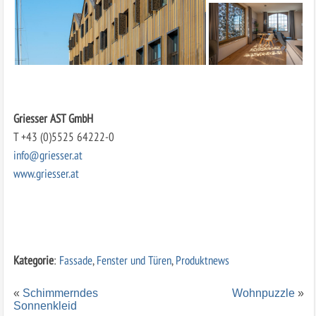
Griesser AST GmbH
T +43 (0)5525 64222-0
info@griesser.at
www.griesser.at
Kategorie
:
Fassade
,
Fenster und Türen
,
Produktnews
«
Schimmerndes
Wohnpuzzle
»
Sonnenkleid