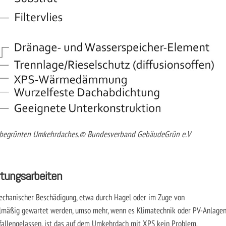
en begrünten Umkehrdaches.© Bundesverband GebäudeGrün e.V
rtungsarbeiten
chanischer Beschädigung, etwa durch Hagel oder im Zuge von
lmäßig gewartet werden, umso mehr, wenn es Klimatechnik oder PV-Anlage
 fallengelassen, ist das auf dem Umkehrdach mit XPS kein Problem.