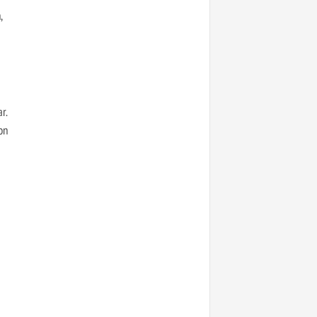
,
r.
on