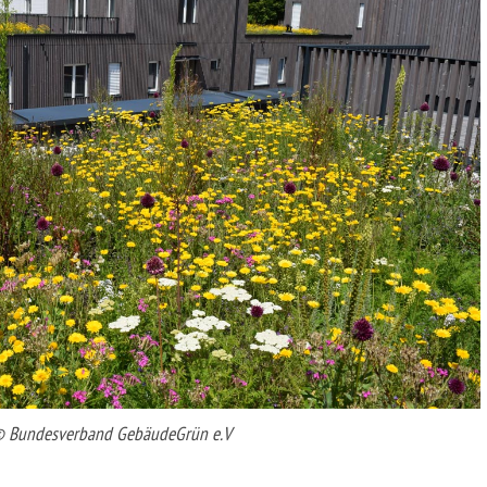
© Bundesverband GebäudeGrün e.V