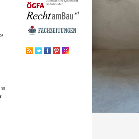
bei
ann
r