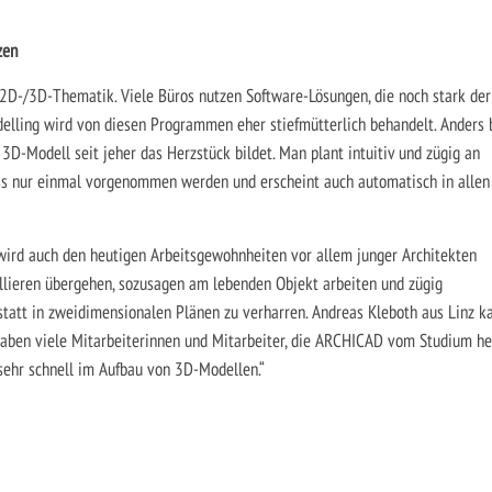
zen
 2D-/3D-Thematik. Viele Büros nutzen Software-Lösungen, die noch stark der
elling wird von diesen Programmen eher stiefmütterlich behandelt. Anders 
D-Modell seit jeher das Herzstück bildet. Man plant intuitiv und zügig an
ss nur einmal vorgenommen werden und erscheint auch automatisch in allen
 wird auch den heutigen Arbeitsgewohnheiten vor allem junger Architekten
ellieren übergehen, sozusagen am lebenden Objekt arbeiten und zügig
 statt in zweidimensionalen Plänen zu verharren. Andreas Kleboth aus Linz k
haben viele Mitarbeiterinnen und Mitarbeiter, die ARCHICAD vom Studium he
sehr schnell im Aufbau von 3D-Modellen.“