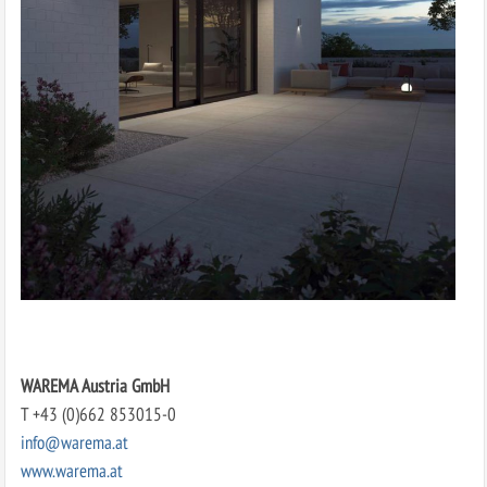
WAREMA Austria GmbH
T +43 (0)662 853015-0
info@warema.at
www.warema.at