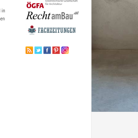
 in
men