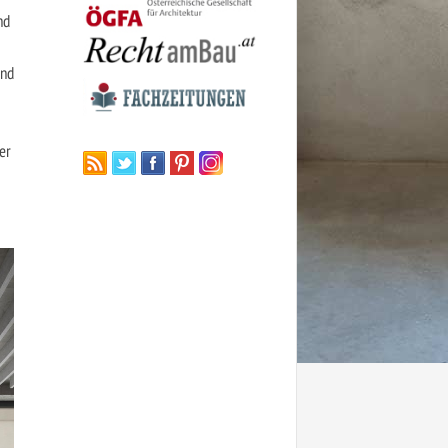
nd
end
er