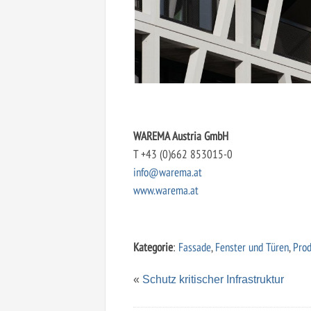
WAREMA Austria GmbH
T +43 (0)662 853015-0
info@warema.at
www.warema.at
Kategorie
:
Fassade
,
Fenster und Türen
,
Pro
«
Schutz kritischer Infrastruktur