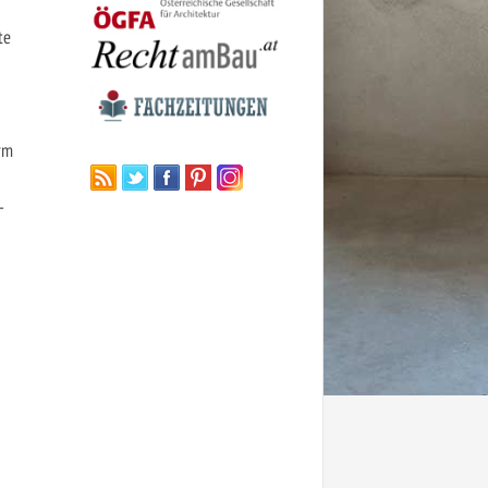
te
rm
-