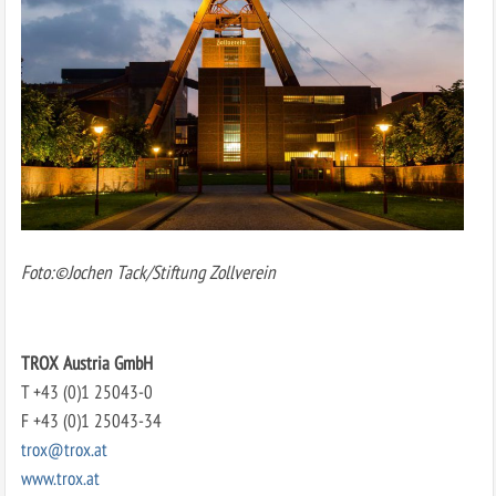
Foto:©Jochen Tack/Stiftung Zollverein
TROX Austria GmbH
T +43 (0)1 25043-0
F +43 (0)1 25043-34
trox@trox.at
www.trox.at