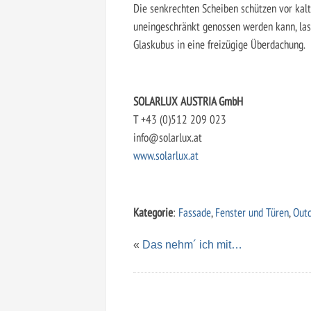
Die senkrechten Scheiben schützen vor kal
uneingeschränkt genossen werden kann, lass
Glaskubus in eine freizügige Überdachung.
SOLARLUX AUSTRIA GmbH
T +43 (0)512 209 023
info@solarlux.at
www.solarlux.at
Kategorie
:
Fassade
,
Fenster und Türen
,
Out
«
Das nehm´ ich mit…