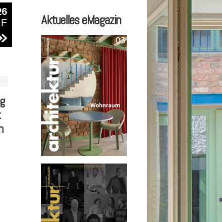
Aktuelles eMagazin
g
t
n