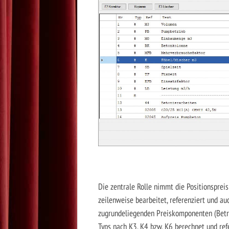
Die zentrale Rolle nimmt die Positionspre
zeilenweise bearbeitet, referenziert und au
zugrundeliegenden Preiskomponenten (Betri
Typs nach K3, K4 bzw. K6 berechnet und ref