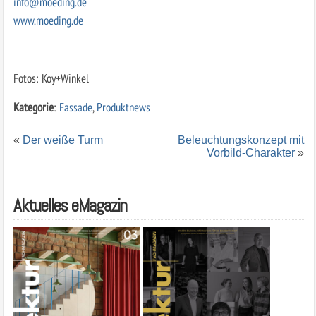
info@moeding.de
www.moeding.de
Fotos: Koy+Winkel
Kategorie
:
Fassade
,
Produktnews
«
Der weiße Turm
Beleuchtungskonzept mit
Vorbild-Charakter
»
Aktuelles eMagazin