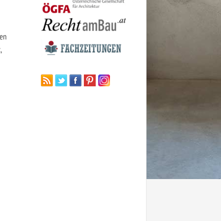
nen
,