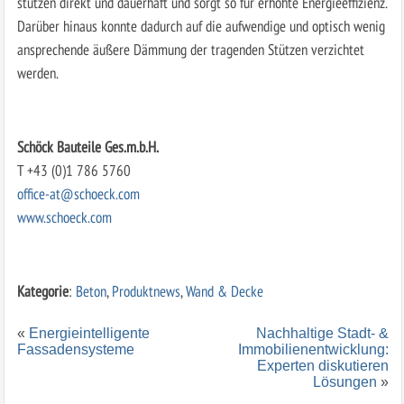
stützen direkt und dauerhaft und sorgt so für erhöhte Energieeffizienz.
Darüber hinaus konnte dadurch auf die aufwendige und optisch wenig
ansprechende äußere Dämmung der tragenden Stützen verzichtet
werden.
Schöck Bauteile Ges.m.b.H.
T +43 (0)1 786 5760
office-at@schoeck.com
www.schoeck.com
Kategorie
:
Beton
,
Produktnews
,
Wand & Decke
«
Energieintelligente
Nachhaltige Stadt- &
Fassadensysteme
Immobilienentwicklung:
Experten diskutieren
Lösungen
»