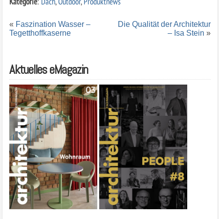
Kategorie
:
Dach
,
Outdoor
,
Produktnews
«
Faszination Wasser –
Die Qualität der Architektur
Tegetthoffkaserne
– Isa Stein
»
Aktuelles eMagazin