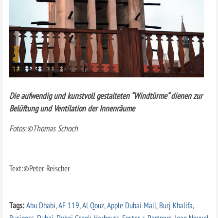
Die aufwendig und kunstvoll gestalteten “Windtürme“ dienen zur
Belüftung und Ventilation der Innenräume
Fotos:©Thomas Schoch
Text:©Peter Reischer
Tags:
Abu Dhabi
,
AF 119
,
Al Qouz
,
Apple Dubai Mall
,
Burj Khalifa
,
Business
,
Dubai
,
Dubai Creek Harbours
,
Foster + Partners
,
Jean Nouvel
,