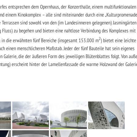
urfes entsprechen dem Opernhaus, der Konzerthalle, einem multifunktionalen
 und einem Kinokomplex – alle sind miteinander durch eine „Kulturpromenade
 Terrassen sind sowohl von den (im Landesinneren gelegenen) Jasmingärten
g Fluss) zu begehen und bieten eine nahtlose Verbindung des Komplexes mit
2
g in die erwähnten fünf Bereiche (insgesamt 153.000 m
) bietet eine leichte
uch einen menschlicheren Maßstab. Jeder der fünf Bauteile hat sein eigenes
n Galerie, die der äußeren Form des jeweiligen Blütenblattes folgt. Von auß
chtung) erscheint hinter der Lamellenfassade die warme Holzwand der Galeri