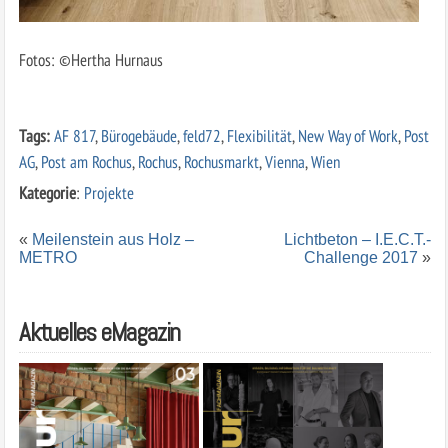
Fotos: ©Hertha Hurnaus
Tags:
AF 817
,
Bürogebäude
,
feld72
,
Flexibilität
,
New Way of Work
,
Post
AG
,
Post am Rochus
,
Rochus
,
Rochusmarkt
,
Vienna
,
Wien
Kategorie
:
Projekte
«
Meilenstein aus Holz –
Lichtbeton – I.E.C.T.-
METRO
Challenge 2017
»
Aktuelles eMagazin