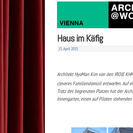
Haus im Käfig
25. April 2015
Architekt HyoMan Kim von den IROJE KHM 
cleveres Familiendomizil entworfen. Auf 
Trotz des begrenzten Platzes hat der Archi
Innengarten, einen auf Piloten stehende