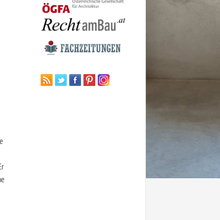
e
Er
ne