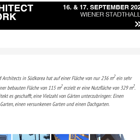
2
Architects in Südkorea hat auf einer Fläche von nur 236 m
ein sehr
2
2
einer bebauten Fläche von 115 m
erzielt er eine Nutzfläche von 329 m
.
tekt es geschafft, eine Vielzahl von Gärten unterzubringen: Einen
n Garten, einen versunkenen Garten und einen Dachgarten.