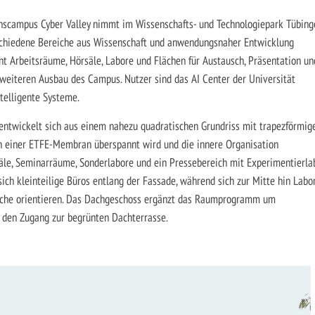
nscampus Cyber Valley nimmt im Wissenschafts- und Technologiepark Tübing
rschiedene Bereiche aus Wissenschaft und anwendungsnaher Entwicklung
t Arbeitsräume, Hörsäle, Labore und Flächen für Austausch, Präsentation un
 weiteren Ausbau des Campus. Nutzer sind das AI Center der Universität
telligente Systeme.
entwickelt sich aus einem nahezu quadratischen Grundriss mit trapezförmi
on einer ETFE-Membran überspannt wird und die innere Organisation
le, Seminarräume, Sonderlabore und ein Pressebereich mit Experimentierla
ich kleinteilige Büros entlang der Fassade, während sich zur Mitte hin Labor
iche orientieren. Das Dachgeschoss ergänzt das Raumprogramm um
 den Zugang zur begrünten Dachterrasse.