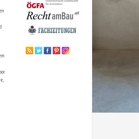
en
d
gem
bor
e,