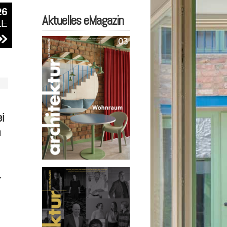
Aktuelles eMagazin
i
n
.