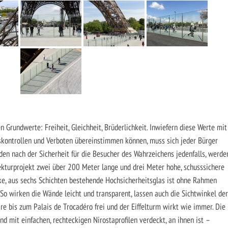
n Grundwerte: Freiheit, Gleichheit, Brüderlichkeit. Inwiefern diese Werte mit
tskontrollen und Verboten übereinstimmen können, muss sich jeder Bürger
en nach der Sicherheit für die Besucher des Wahrzeichens jedenfalls, werde
ekturprojekt zwei über 200 Meter lange und drei Meter hohe, schusssichere
ke, aus sechs Schichten bestehende Hochsicherheitsglas ist ohne Rahmen
So wirken die Wände leicht und transparent, lassen auch die Sichtwinkel der
re bis zum Palais de Trocadéro frei und der Eiffelturm wirkt wie immer. Die
d mit einfachen, rechteckigen Nirostaprofilen verdeckt, an ihnen ist –