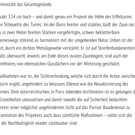
rtenstahl das Gesamtgelände.
xakt 324 cm hoch – und damit genau ein Prozent der Höhe des Eiffelturms.
e Silhouette des Turms: An der Basis breiter und stabiler, läuft der Zaun na
s in zwei Meter breiten Stücken vorgefertigte, schwer bekletterbare
keineswegs störend, es harmoniert mit der umgebenden Natur. Unten ist der
rt, durch ein dichtes Metallgewebe verstärkt. Er ist auf Streifenfundamenten
falls überwacht. Jeweils am Ende dieses ovalen Zaunbogens sind auch die
drehtüren, von ebensolchen Glasdächern vor der Witterung geschützt.
maßnahmen war es, die Sichtverbindung, welche sich durch die Achse zwisch
taire ergibt, ungehindert zu belassen. Ebenso wie die Neuaktivierung des
mes. Dem österreichischen, in Paris lebenden Architekten ist es gelungen, d
e Einzelheiten umzusetzen und damit sowohl die auf Sicherheit bedachten
orter einer möglichst ungehinderten Sicht auf das Pariser Baudenkmal zu
äsentation des Projektes auch, dass sämtliche Maßnahmen – sollte sich die
 der Nachhaltigkeit wieder rückbaubar sind.