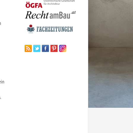
n
ein
.