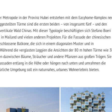
er Me­tropole in der Provinz Hubei entstehen mit dem ­Easyhome-Komplex ne
iggestellten Türme sind die ersten beiden – von insgesamt fünf – und den
 vertikale Wald Chinas. Mit dieser Typologie beschäftigten sich Stefano Boeri
 in Mailand und vielen anderen Projekten. Für die Fassade der chinesischen
schlossene Balkone, die sich in einem diagonalen Muster und in
 Während die verglasten Loggien die Ansichten der 80 m hohen Türme wie 3
en dazwischen Bäume, Sträucher und andere Pflanzen aus großen Trögen. Sie
 Fassaden entlang in die Höhe oder hängen nach unten und umrahmen die
türliche Umgebung soll ein naturnahes, urbanes Wohnerlebnis bieten.