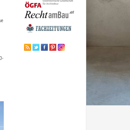
ue
D-