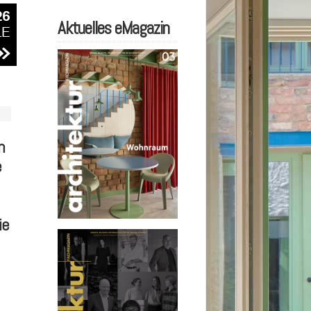
Aktuelles eMagazin
n
e
ie