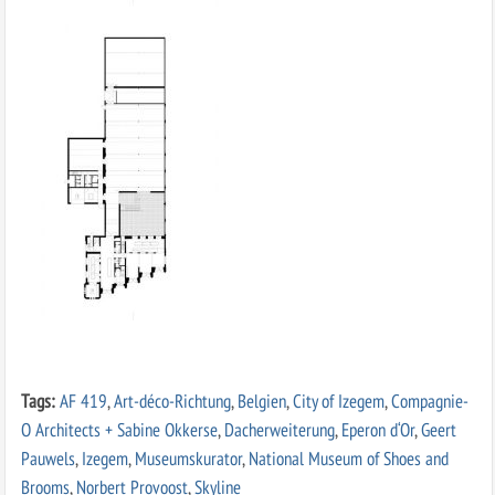
Tags:
AF 419
,
Art-déco-Richtung
,
Belgien
,
City of Izegem
,
Compagnie-
O Architects + Sabine Okkerse
,
Dacherweiterung
,
Eperon d‘Or
,
Geert
Pauwels
,
Izegem
,
Museumskurator
,
National Museum of Shoes and
Brooms
,
Norbert Provoost
,
Skyline