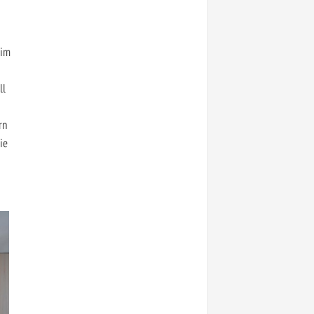
 im
ll
rn
ie