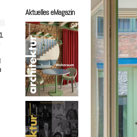
Aktuelles eMagazin
11
d
n