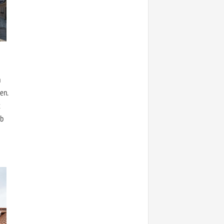
n
en.
t
ab