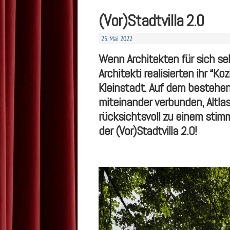
(Vor)Stadtvilla 2.0
25. Mai 2022
Wenn Architekten für sich sel
Architekti realisierten ihr “K
Kleinstadt. Auf dem bestehe
miteinander verbunden, Altl
rücksichtsvoll zu einem sti
der (Vor)Stadtvilla 2.0!