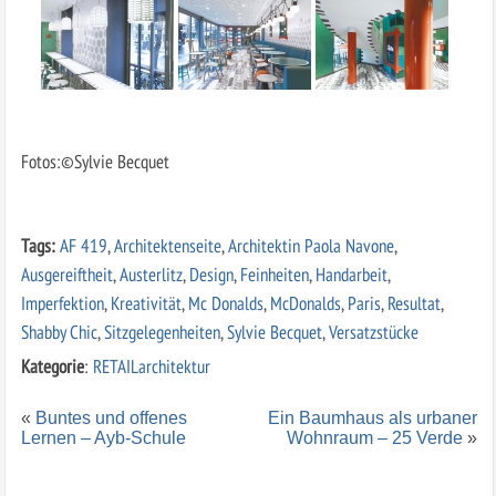
Fotos:©Sylvie Becquet
Tags:
AF 419
,
Architektenseite
,
Architektin Paola Navone
,
Ausgereiftheit
,
Austerlitz
,
Design
,
Feinheiten
,
Handarbeit
,
Imperfektion
,
Kreativität
,
Mc Donalds
,
McDonalds
,
Paris
,
Resultat
,
Shabby Chic
,
Sitzgelegenheiten
,
Sylvie Becquet
,
Versatzstücke
Kategorie
:
RETAILarchitektur
«
Buntes und offenes
Ein Baumhaus als urbaner
Lernen – Ayb-Schule
Wohnraum – 25 Verde
»