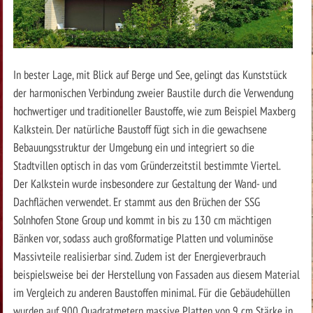
In bester Lage, mit Blick auf Berge und See, gelingt das Kunststück
der harmonischen Verbindung zweier Baustile durch die Verwendung
hochwertiger und traditioneller Baustoffe, wie zum Beispiel Maxberg
Kalkstein. Der natürliche Baustoff fügt sich in die gewachsene
Bebauungsstruktur der Umgebung ein und integriert so die
Stadtvillen optisch in das vom Gründerzeitstil bestimmte Viertel.
Der Kalkstein wurde insbesondere zur Gestaltung der Wand- und
Dachflächen verwendet. Er stammt aus den Brüchen der SSG
Solnhofen Stone Group und kommt in bis zu 130 cm mächtigen
Bänken vor, sodass auch großformatige Platten und voluminöse
Massivteile realisierbar sind. Zudem ist der Energieverbrauch
beispielsweise bei der Herstellung von Fassaden aus diesem Material
im Vergleich zu anderen Baustoffen minimal. Für die Gebäudehüllen
wurden auf 900 Quadratmetern massive Platten von 9 cm Stärke in