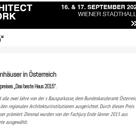
“
enhäuser in Österreich
rpreises „Das beste Haus 2015“.
d alle zwei Jahre von der s Bausparkasse, dem Bundeskanzleramt Österreic
en regionalen Architekturinstitutionen ausgerichtet. Durch diesen Preis
er prämiert. Diesmal wurden von der Fachjury Ende Jänner 2015 aus
te ausgewählt.