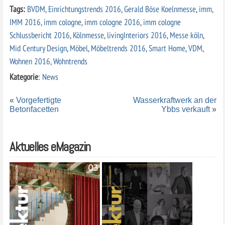
Tags:
BVDM
,
Einrichtungstrends 2016
,
Gerald Böse Koelnmesse
,
imm
,
IMM 2016
,
imm cologne
,
imm cologne 2016
,
imm cologne
Schlussbericht 2016
,
Kölnmesse
,
livingInteriors 2016
,
Messe köln
,
Mid Century Design
,
Möbel
,
Möbeltrends 2016
,
Smart Home
,
VDM
,
Wohnen 2016
,
Wohntrends
Kategorie
:
News
«
Vorgefertigte
Wasserkraftwerk an der
Betonfacetten
Ybbs verkauft
»
Aktuelles eMagazin