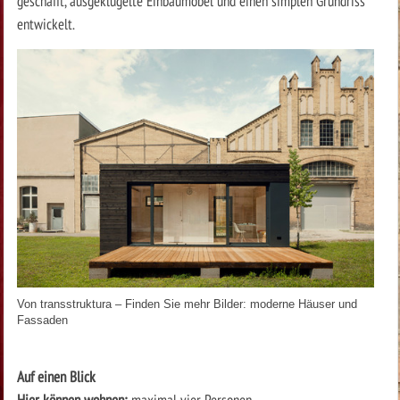
geschafft, ausgeklügelte Einbaumöbel und einen simplen Grundriss
entwickelt.
Von
transstruktura
–
Finden Sie mehr Bilder: moderne Häuser und
Fassaden
Auf einen Blick
Hier können wohnen:
maximal vier Personen