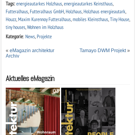
Tags:
energieautarkes Holzhaus
,
energieautarkes Keinsthaus
,
Futteralhaus
,
Futteralhaus GmbH
,
Holzhaus
,
Holzhaus energieautark
,
Houzz
,
Maxim Kurennoy Futteralhaus
,
mobiles Kleinsthaus
,
Tiny House
,
tiny houses
,
Wohnen im Holzhaus
Kategorie
:
News
,
Projekte
«
eMagazin architektur
Tamayo DWM Projekt
»
Archiv
Aktuelles eMagazin