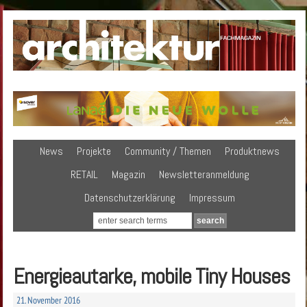
News
Projekte
Community / Themen
Produktnews
RETAIL
Magazin
Newsletteranmeldung
Datenschutzerklärung
Impressum
Energieautarke, mobile Tiny Houses
21. November 2016