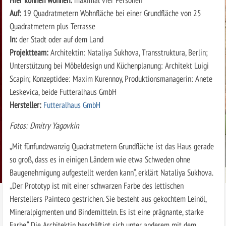
Auf:
19 Quadratmetern Wohnfläche bei einer Grundfläche von 25
Quadratmetern plus Terrasse
In:
der Stadt oder auf dem Land
Projektteam:
Architektin: Nataliya Sukhova, Transstruktura, Berlin;
Unterstützung bei Möbeldesign und Küchenplanung: Architekt Luigi
Scapin; Konzeptidee: Maxim Kurennoy, Produktionsmanagerin: Anete
Leskevica, beide Futteralhaus GmbH
Hersteller:
Futteralhaus GmbH
Fotos: Dmitry Yagovkin
„Mit fünfundzwanzig Quadratmetern Grundfläche ist das Haus gerade
so groß, dass es in einigen Ländern wie etwa Schweden ohne
Baugenehmigung aufgestellt werden kann“, erklärt Nataliya Sukhova.
„Der Prototyp ist mit einer schwarzen Farbe des lettischen
Herstellers Painteco gestrichen. Sie besteht aus gekochtem Leinöl,
Mineralpigmenten und Bindemitteln. Es ist eine prägnante, starke
Farbe.“ Die Architektin beschäftigt sich unter anderem mit dem