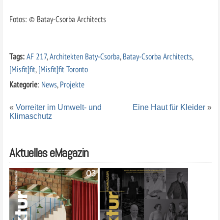
Fotos: © Batay-Csorba Architects
Tags:
AF 217
,
Architekten Baty-Csorba
,
Batay-Csorba Architects
,
[Misfit]fit
,
[Misfit]fit Toronto
Kategorie
:
News
,
Projekte
«
Vorreiter im Umwelt- und
Eine Haut für Kleider
»
Klimaschutz
Aktuelles eMagazin