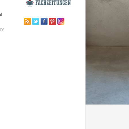
nd
che