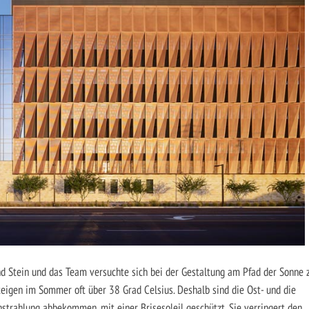
nd Stein und das Team versuchte sich bei der Gestaltung am Pfad der Sonne 
teigen im Sommer oft über 38 Grad Celsius. Deshalb sind die Ost- und die
nstrahlung abbekommen, mit einer Brisesoleil geschützt. Sie verringert den