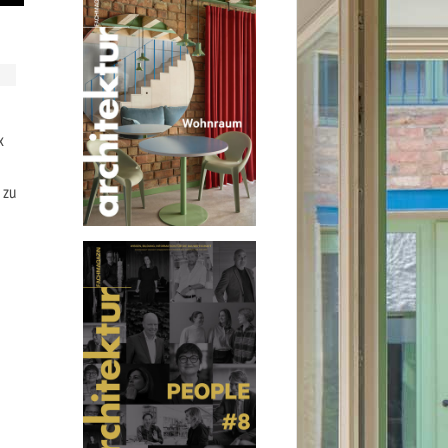
x
 zu