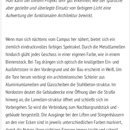
Man kann bei diesem Projekt sehr gut erkennen, wie der spärliche
aber gezielte und überlegte Einsatz von farbigem Licht eine
Aufwertung der funktionalen Architektur bewirkt.
Wenn man sich nächtens vom Campus her nähert, bietet sich ein
ziemlich eindrucksvolles farbiges Spektakel. Durch die Metalllamellen
hindurch glüht jedes Geschoss in einer eigenen Farbe, wie in einem
Bienenstock. Bei Tag drängen sich optisch die knallgelben Ein- und
Ausfahrtstore in den Vordergrund und der Bau erscheint in Weiß. Um
die Tore herum verbirgt ein architektonischer Schleier aus
Aluminiumlamellen und Glasscheiben die Stahlbeton-struktur. Im
Nordosten deutet die Gebäudeecke eine Öffnung über die Straße
hinweg an, die Lamellen-struktur öffnet und schließt sich im
Vorbeigehen. So wird die Verbindung zum Nachbargrundstück und -
gebäude hergestellt. Die Ausgänge bei den Liften und Stiegenhäusern
an den vier Ecken sind in jeweils unterschiedlichen Farben markiert,
damit die Nutzer ihren richtigen Eingang immer leicht und schnell