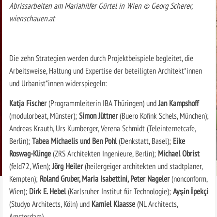
Abrissarbeiten am Mariahilfer Gürtel in Wien © Georg Scherer,
wienschauen.at
Die zehn Strategien werden durch Projektbeispiele begleitet, die
Arbeitsweise, Haltung und Expertise der beteiligten Architekt*innen
und Urbanist*innen widerspiegeln:
Katja Fischer
(Programmleiterin IBA Thüringen) und
Jan Kampshoff
(modulorbeat, Münster);
Simon Jüttner
(Buero Kofink Schels, München);
Andreas Krauth, Urs Kumberger, Verena Schmidt (Teleinternetcafe,
Berlin);
Tabea Michaelis und Ben Pohl
(Denkstatt, Basel);
Eike
Roswag-Klinge
(ZRS Architekten Ingenieure, Berlin);
Michael Obrist
(feld72, Wien);
Jörg Heiler
(heilergeiger architekten und stadtplaner,
Kempten);
Roland Gruber, Maria Isabettini, Peter Nageler
(nonconform,
Wien);
Dirk E. Hebel
(Karlsruher Institut für Technologie);
Ayşin İpekçi
(Studyo Architects, Köln) und
Kamiel Klaasse
(NL Architects,
Amsterdam).