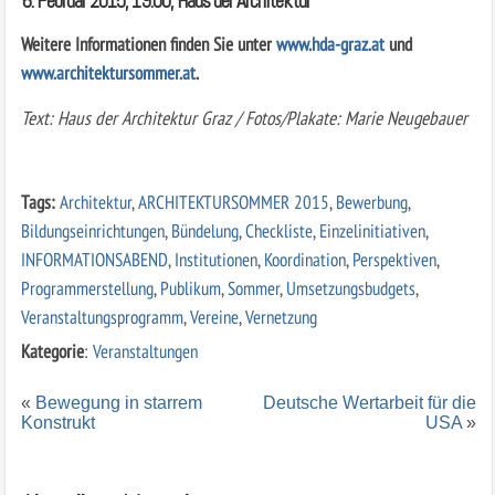
6. Februar 2015, 19:00, Haus der Architektur
Weitere Informationen finden Sie unter
www.hda-graz.at
und
www.architektursommer.at
.
Text: Haus der Architektur Graz / Fotos/Plakate: Marie Neugebauer
Tags:
Architektur
,
ARCHITEKTURSOMMER 2015
,
Bewerbung
,
Bildungseinrichtungen
,
Bündelung
,
Checkliste
,
Einzelinitiativen
,
INFORMATIONSABEND
,
Institutionen
,
Koordination
,
Perspektiven
,
Programmerstellung
,
Publikum
,
Sommer
,
Umsetzungsbudgets
,
Veranstaltungsprogramm
,
Vereine
,
Vernetzung
Kategorie
:
Veranstaltungen
«
Bewegung in starrem
Deutsche Wertarbeit für die
Konstrukt
USA
»