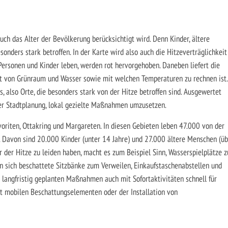
uch das Alter der Bevölkerung berücksichtigt wird. Denn Kinder, ältere
nders stark betroffen. In der Karte wird also auch die Hitzeverträglichkeit
 Personen und Kinder leben, werden rot hervorgehoben. Daneben liefert die
it von Grünraum und Wasser sowie mit welchen Temperaturen zu rechnen ist.
, also Orte, die besonders stark von der Hitze betroffen sind. Ausgewertet
er Stadtplanung, lokal gezielte Maßnahmen umzusetzen.
voriten, Ottakring und Margareten. In diesen Gebieten leben 47.000 von der
. Davon sind 20.000 Kinder (unter 14 Jahre) und 27.000 ältere Menschen (üb
er der Hitze zu leiden haben, macht es zum Beispiel Sinn, Wasserspielplätze z
ten sich beschattete Sitzbänke zum Verweilen, Einkaufstaschenabstellen und
 langfristig geplanten Maßnahmen auch mit Sofortaktivitäten schnell für
t mobilen Beschattungselementen oder der Installation von