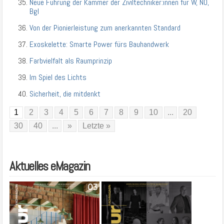
Neue Führung der Kammer der Ziviltechniker:innen für W, NÖ,
Bgl
Von der Pionierleistung zum anerkannten Standard
Exoskelette: Smarte Power fürs Bauhandwerk
Farbvielfalt als Raumprinzip
Im Spiel des Lichts
Sicherheit, die mitdenkt
1
2
3
4
5
6
7
8
9
10
...
20
30
40
...
»
Letzte »
Aktuelles eMagazin