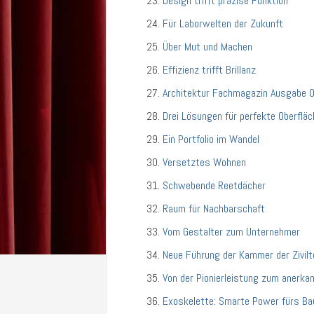
Design trifft präzise Funktion
Für Laborwelten der Zukunft
Über Mut und Machen
Effizienz trifft Brillanz
Architektur Fachmagazin Ausgabe 
Drei Lösungen für perfekte Oberflä
Ein Portfolio im Wandel
Versetztes Wohnen
Schwebende Reetdächer
Raum für Nachbarschaft
Vom Gestalter zum Unternehmer
Neue Führung der Kammer der Zivilte
Von der Pionierleistung zum anerka
Exoskelette: Smarte Power fürs B