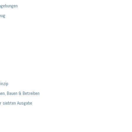
umgebungen
eug
inzip
nen, Bauen & Betreiben
r siebten Ausgabe