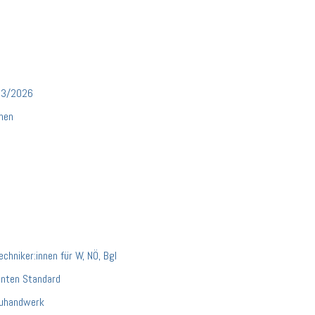
03/2026
chen
chniker:innen für W, NÖ, Bgl
nnten Standard
auhandwerk