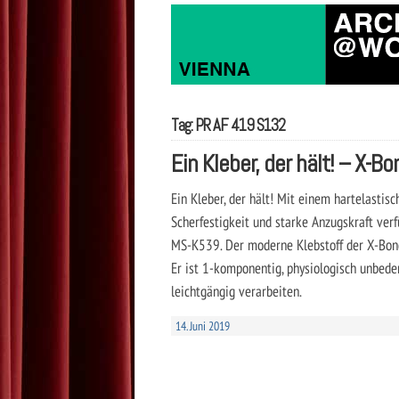
Tag: PR AF 419 S132
Ein Kleber, der hält! – X-B
Ein Kleber, der hält! Mit einem hartelastisc
Scherfestigkeit und starke Anzugskraft ver
MS-K539. Der moderne Klebstoff der X-Bond
Er ist 1-komponentig, physiologisch unbeden
leichtgängig verarbeiten.
14. Juni 2019