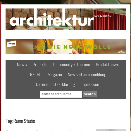
News
Projekte
Community / Themen
Produktnews
RETAIL
Magazin
Newsletteranmeldung
Datenschutzerklärung
Impressum
Tag: Ruins Studio