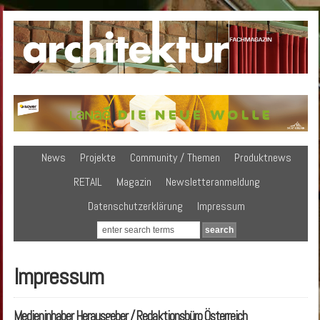
News
Projekte
Community / Themen
Produktnews
RETAIL
Magazin
Newsletteranmeldung
Datenschutzerklärung
Impressum
Impressum
Medieninhaber Herausgeber / Redaktionsbüro Österreich